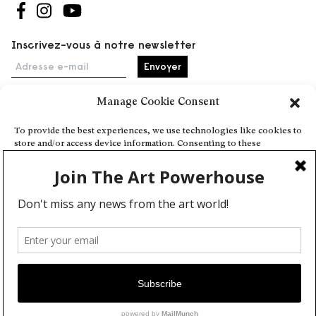
Suivez-nous sur Facebook
Suivez-nous sur Instagram
Suivez-nous sur Youtube
Inscrivez-vous à notre newsletter
Adresse e-mail
Manage Cookie Consent
Accueil
To provide the best experiences, we use technologies like cookies to
store and/or access device information. Consenting to these
Événements
technologies will allow us to process data such as browsing behavior
À propos
or unique IDs on this site. Not consenting or withdrawing consent,
may adversely affect certain features and functions.
Partenaires
Contact
Conditions générales
Confidentialité et cookies
Deny
Communiquer votre événement
View preferences
Devenez contributeur
Cookie Policy