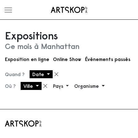
Ouvrir le menu
Expositions
Ce mois à Manhattan
Exposition en ligne
Online Show
Évènements passés
Quand ?
Date
Supprimer le filtre
Où ?
Ville
Pays
Organisme
Supprimer le filtre