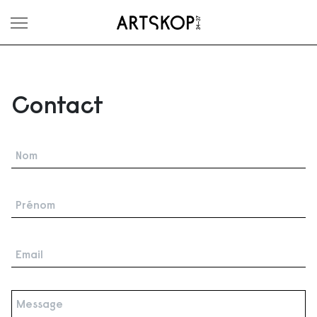
Ouvrir le menu
Contact
Nom
*
Prénom
*
Email
*
Untitled