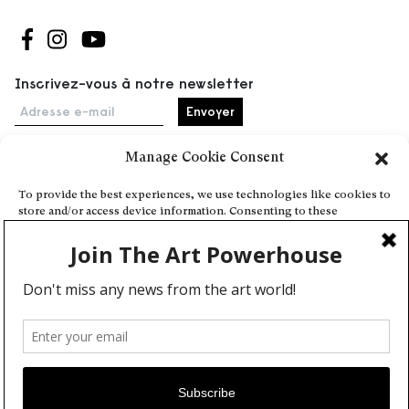
Suivez-nous sur Facebook
Suivez-nous sur Instagram
Suivez-nous sur Youtube
Inscrivez-vous à notre newsletter
Adresse e-mail
Manage Cookie Consent
Accueil
To provide the best experiences, we use technologies like cookies to
store and/or access device information. Consenting to these
Événements
technologies will allow us to process data such as browsing behavior
À propos
or unique IDs on this site. Not consenting or withdrawing consent,
may adversely affect certain features and functions.
Partenaires
Contact
Conditions générales
Confidentialité et cookies
Deny
Communiquer votre événement
View preferences
Devenez contributeur