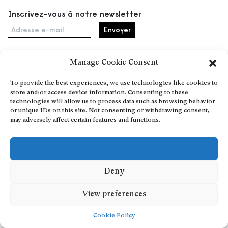
Inscrivez-vous à notre newsletter
Adresse e-mail
Manage Cookie Consent
Accueil
To provide the best experiences, we use technologies like cookies to
Événements
store and/or access device information. Consenting to these
À propos
technologies will allow us to process data such as browsing behavior
or unique IDs on this site. Not consenting or withdrawing consent,
Partenaires
may adversely affect certain features and functions.
Contact
Conditions générales
Confidentialité et cookies
Deny
Communiquer votre événement
Devenez contributeur
View preferences
Cookie Policy