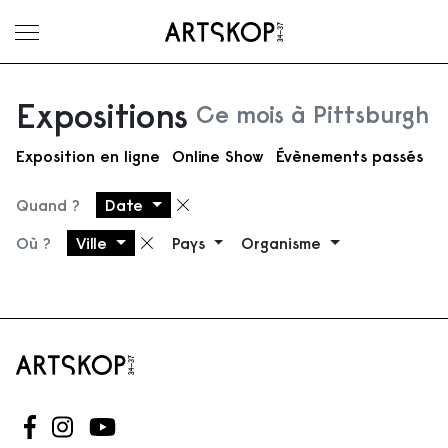
Ouvrir le menu
Expositions
Ce mois à Pittsburgh
Exposition en ligne
Online Show
Évènements passés
Quand ?
Date
Supprimer le filtre
Où ?
Ville
Pays
Organisme
Supprimer le filtre
Suivez-nous sur Facebook
Suivez-nous sur Instagram
Suivez-nous sur Youtube