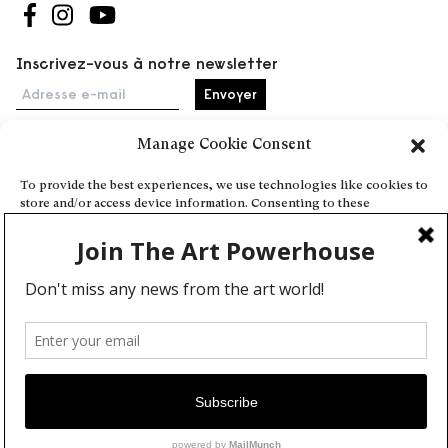
Suivez-nous sur Facebook
Suivez-nous sur Instagram
Suivez-nous sur Youtube
Inscrivez-vous à notre newsletter
Adresse e-mail
Manage Cookie Consent
Accueil
To provide the best experiences, we use technologies like cookies to
store and/or access device information. Consenting to these
Événements
technologies will allow us to process data such as browsing behavior
À propos
or unique IDs on this site. Not consenting or withdrawing consent,
may adversely affect certain features and functions.
Partenaires
Contact
Conditions générales
Confidentialité et cookies
Deny
Communiquer votre événement
View preferences
Devenez contributeur
Cookie Policy