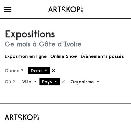
Ouvrir le menu
Expositions
Ce mois à Côte d'Ivoire
Exposition en ligne
Online Show
Évènements passés
Quand ?
Date
Supprimer le filtre
Où ?
Ville
Pays
Organisme
Supprimer le filtre