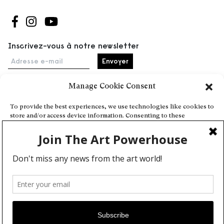
Suivez-nous sur Facebook
Suivez-nous sur Instagram
Suivez-nous sur Youtube
Inscrivez-vous à notre newsletter
Adresse e-mail
Manage Cookie Consent
Accueil
To provide the best experiences, we use technologies like cookies to
store and/or access device information. Consenting to these
Événements
technologies will allow us to process data such as browsing behavior
À propos
or unique IDs on this site. Not consenting or withdrawing consent,
may adversely affect certain features and functions.
Partenaires
Contact
Conditions générales
Confidentialité et cookies
Deny
Communiquer votre événement
View preferences
Devenez contributeur