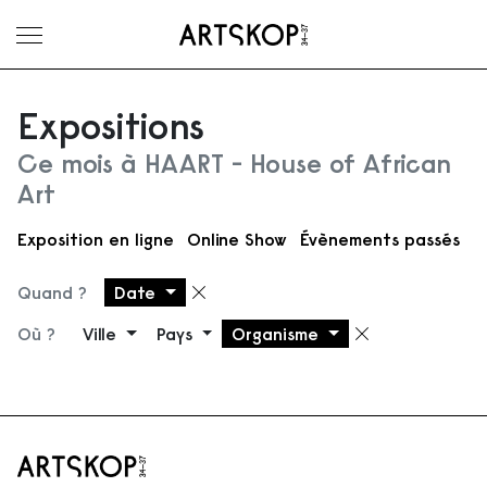
Ouvrir le menu
Expositions
Ce mois à HAART - House of African
Art
Exposition en ligne
Online Show
Évènements passés
Quand ?
Date
Supprimer le filtre
Où ?
Ville
Pays
Organisme
Supprimer 