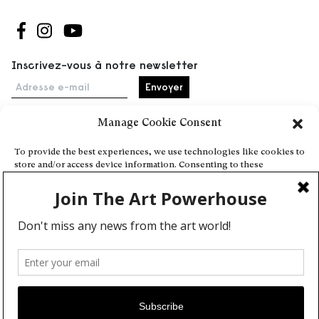
Suivez-nous sur Facebook
Suivez-nous sur Instagram
Suivez-nous sur Youtube
Inscrivez-vous à notre newsletter
Adresse e-mail
Manage Cookie Consent
Accueil
To provide the best experiences, we use technologies like cookies to
store and/or access device information. Consenting to these
Événements
technologies will allow us to process data such as browsing behavior
À propos
or unique IDs on this site. Not consenting or withdrawing consent,
may adversely affect certain features and functions.
Partenaires
Contact
Conditions générales
Confidentialité et cookies
Deny
Communiquer votre événement
View preferences
Devenez contributeur