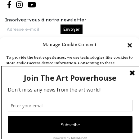
Suivez-nous sur Facebook
Suivez-nous sur Instagram
Suivez-nous sur Youtube
Inscrivez-vous à notre newsletter
Adresse e-mail
Manage Cookie Consent
Accueil
To provide the best experiences, we use technologies like cookies to
store and/or access device information. Consenting to these
Événements
technologies will allow us to process data such as browsing behavior
À propos
or unique IDs on this site. Not consenting or withdrawing consent,
may adversely affect certain features and functions.
Partenaires
Contact
Conditions générales
Confidentialité et cookies
Deny
Communiquer votre événement
View preferences
Devenez contributeur
Cookie Policy