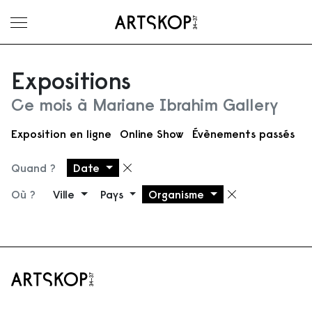
Ouvrir le menu
Expositions
Ce mois à Mariane Ibrahim Gallery
Exposition en ligne
Online Show
Évènements passés
Quand ?
Date
Supprimer le filtre
Où ?
Ville
Pays
Organisme
Supprimer 