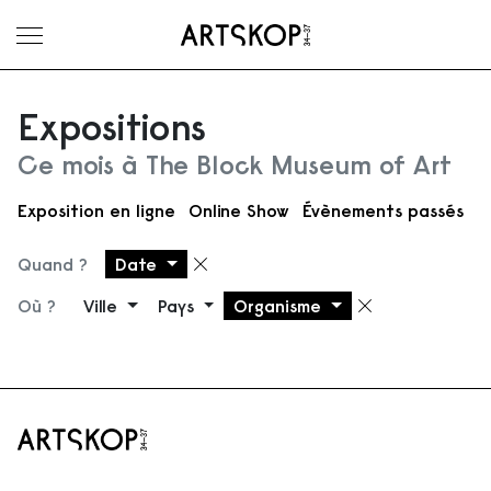
Ouvrir le menu
Expositions
Ce mois à The Block Museum of Art
Exposition en ligne
Online Show
Évènements passés
Quand ?
Date
Supprimer le filtre
Où ?
Ville
Pays
Organisme
Supprimer 