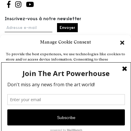
Suivez-nous sur Facebook
Suivez-nous sur Instagram
Suivez-nous sur Youtube
Inscrivez-vous à notre newsletter
Adresse e-mail
Manage Cookie Consent
Accueil
To provide the best experiences, we use technologies like cookies to
store and/or access device information. Consenting to these
Événements
technologies will allow us to process data such as browsing behavior
À propos
or unique IDs on this site. Not consenting or withdrawing consent,
may adversely affect certain features and functions.
Partenaires
Contact
Conditions générales
Confidentialité et cookies
Deny
Communiquer votre événement
View preferences
Devenez contributeur
Cookie Policy