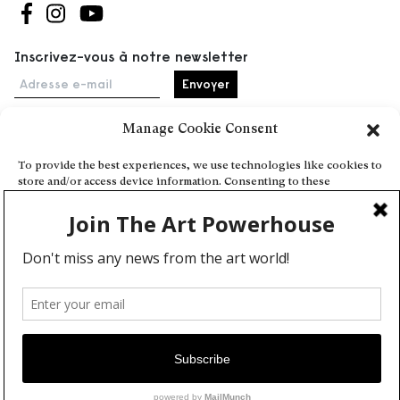
Suivez-nous sur Facebook
Suivez-nous sur Instagram
Suivez-nous sur Youtube
Inscrivez-vous à notre newsletter
Adresse e-mail
Manage Cookie Consent
Accueil
To provide the best experiences, we use technologies like cookies to
store and/or access device information. Consenting to these
Événements
technologies will allow us to process data such as browsing behavior
À propos
or unique IDs on this site. Not consenting or withdrawing consent,
may adversely affect certain features and functions.
Partenaires
Contact
Conditions générales
Confidentialité et cookies
Deny
Communiquer votre événement
View preferences
Devenez contributeur
Cookie Policy