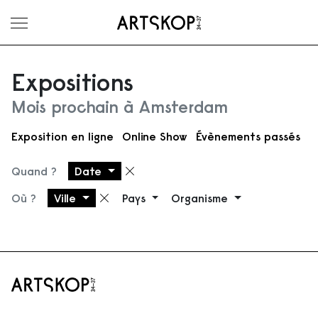
Ouvrir le menu
Expositions
Mois prochain à Amsterdam
Exposition en ligne
Online Show
Évènements passés
Quand ?
Date
Supprimer le filtre
Où ?
Ville
Pays
Organisme
Supprimer le filtre