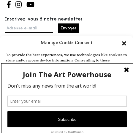
Suivez-nous sur Facebook
Suivez-nous sur Instagram
Suivez-nous sur Youtube
Inscrivez-vous à notre newsletter
Adresse e-mail
Manage Cookie Consent
Accueil
To provide the best experiences, we use technologies like cookies to
store and/or access device information. Consenting to these
Événements
technologies will allow us to process data such as browsing behavior
À propos
or unique IDs on this site. Not consenting or withdrawing consent,
may adversely affect certain features and functions.
Partenaires
Contact
Conditions générales
Confidentialité et cookies
Deny
Communiquer votre événement
View preferences
Devenez contributeur
Cookie Policy