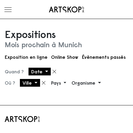
Ouvrir le menu
Expositions
Mois prochain à Munich
Exposition en ligne
Online Show
Évènements passés
Quand ?
Date
Supprimer le filtre
Où ?
Ville
Pays
Organisme
Supprimer le filtre