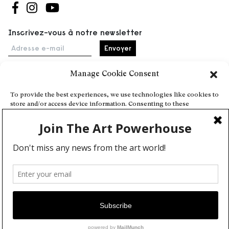
Suivez-nous sur Facebook
Suivez-nous sur Instagram
Suivez-nous sur Youtube
Inscrivez-vous à notre newsletter
Adresse e-mail
Manage Cookie Consent
Accueil
To provide the best experiences, we use technologies like cookies to
store and/or access device information. Consenting to these
Événements
technologies will allow us to process data such as browsing behavior
À propos
or unique IDs on this site. Not consenting or withdrawing consent,
may adversely affect certain features and functions.
Partenaires
Contact
Conditions générales
Confidentialité et cookies
Deny
Communiquer votre événement
View preferences
Devenez contributeur
Cookie Policy