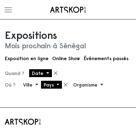
Ouvrir le menu
Expositions
Mois prochain à Sénégal
Exposition en ligne
Online Show
Évènements passés
Quand ?
Date
Supprimer le filtre
Où ?
Ville
Pays
Organisme
Supprimer le filtre