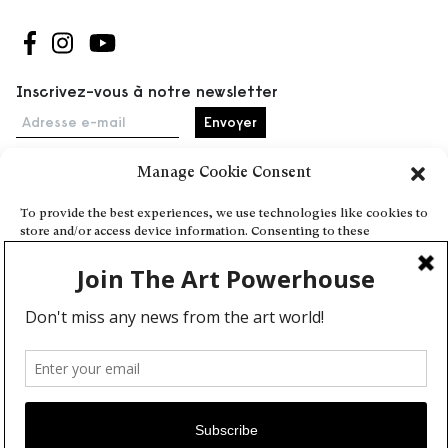
Suivez-nous sur Facebook
Suivez-nous sur Instagram
Suivez-nous sur Youtube
Inscrivez-vous à notre newsletter
Adresse e-mail
Manage Cookie Consent
Accueil
To provide the best experiences, we use technologies like cookies to
store and/or access device information. Consenting to these
Événements
technologies will allow us to process data such as browsing behavior
À propos
or unique IDs on this site. Not consenting or withdrawing consent,
may adversely affect certain features and functions.
Partenaires
Contact
Conditions générales
Confidentialité et cookies
Deny
Communiquer votre événement
View preferences
Devenez contributeur