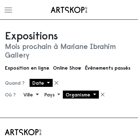
Ouvrir le menu
Expositions
Mois prochain à Mariane Ibrahim
Gallery
Exposition en ligne
Online Show
Évènements passés
Quand ?
Date
Supprimer le filtre
Où ?
Ville
Pays
Organisme
Supprimer 