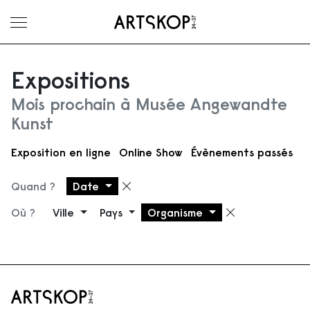
Ouvrir le menu
Expositions
Mois prochain à Musée Angewandte
Kunst
Exposition en ligne
Online Show
Évènements passés
Quand ?
Date
Supprimer le filtre
Où ?
Ville
Pays
Organisme
Supprimer 