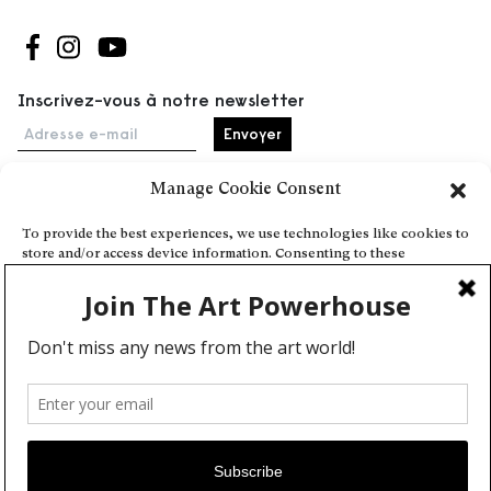
Suivez-nous sur Facebook
Suivez-nous sur Instagram
Suivez-nous sur Youtube
Inscrivez-vous à notre newsletter
Adresse e-mail
Manage Cookie Consent
Accueil
To provide the best experiences, we use technologies like cookies to
store and/or access device information. Consenting to these
Événements
technologies will allow us to process data such as browsing behavior
À propos
or unique IDs on this site. Not consenting or withdrawing consent,
may adversely affect certain features and functions.
Partenaires
Contact
Conditions générales
Confidentialité et cookies
Deny
Communiquer votre événement
View preferences
Devenez contributeur