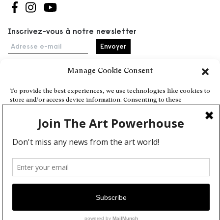
Suivez-nous sur Facebook
Suivez-nous sur Instagram
Suivez-nous sur Youtube
Inscrivez-vous à notre newsletter
Adresse e-mail
Manage Cookie Consent
Accueil
To provide the best experiences, we use technologies like cookies to
store and/or access device information. Consenting to these
Événements
technologies will allow us to process data such as browsing behavior
À propos
or unique IDs on this site. Not consenting or withdrawing consent,
may adversely affect certain features and functions.
Partenaires
Contact
Conditions générales
Confidentialité et cookies
Deny
Communiquer votre événement
View preferences
Devenez contributeur
Cookie Policy