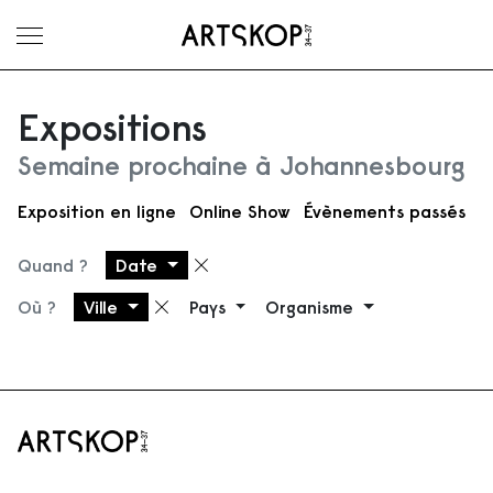
Ouvrir le menu
Expositions
Semaine prochaine à Johannesbourg
Exposition en ligne
Online Show
Évènements passés
Quand ?
Date
Supprimer le filtre
Où ?
Ville
Pays
Organisme
Supprimer le filtre