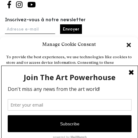
Suivez-nous sur Facebook
Suivez-nous sur Instagram
Suivez-nous sur Youtube
Inscrivez-vous à notre newsletter
Adresse e-mail
Manage Cookie Consent
Accueil
To provide the best experiences, we use technologies like cookies to
store and/or access device information. Consenting to these
Événements
technologies will allow us to process data such as browsing behavior
À propos
or unique IDs on this site. Not consenting or withdrawing consent,
may adversely affect certain features and functions.
Partenaires
Contact
Conditions générales
Confidentialité et cookies
Deny
Communiquer votre événement
View preferences
Devenez contributeur
Cookie Policy