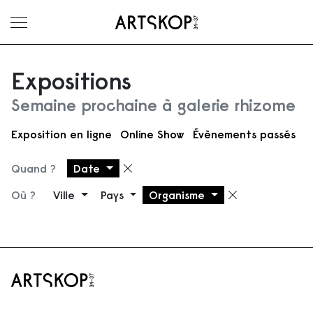
Ouvrir le menu
Expositions
Semaine prochaine à galerie rhizome
Exposition en ligne
Online Show
Évènements passés
Quand ?
Date
Supprimer le filtre
Où ?
Ville
Pays
Organisme
Supprimer 