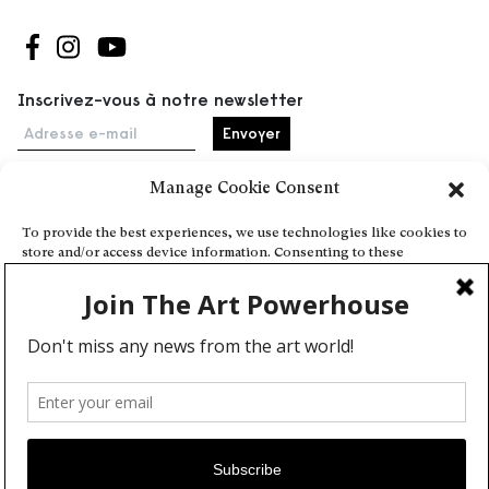
Suivez-nous sur Facebook
Suivez-nous sur Instagram
Suivez-nous sur Youtube
Inscrivez-vous à notre newsletter
Adresse e-mail
Manage Cookie Consent
Accueil
To provide the best experiences, we use technologies like cookies to
store and/or access device information. Consenting to these
Événements
technologies will allow us to process data such as browsing behavior
À propos
or unique IDs on this site. Not consenting or withdrawing consent,
may adversely affect certain features and functions.
Partenaires
Contact
Conditions générales
Confidentialité et cookies
Deny
Communiquer votre événement
View preferences
Devenez contributeur