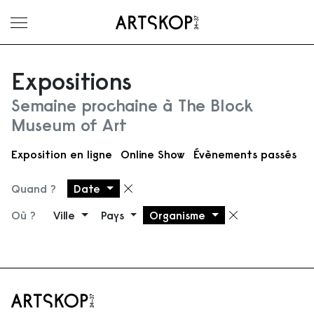
Ouvrir le menu
Expositions
Semaine prochaine à The Block
Museum of Art
Exposition en ligne
Online Show
Évènements passés
Quand ?
Date
Supprimer le filtre
Où ?
Ville
Pays
Organisme
Supprimer 