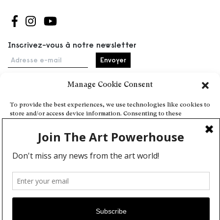
Suivez-nous sur Facebook
Suivez-nous sur Instagram
Suivez-nous sur Youtube
Inscrivez-vous à notre newsletter
Adresse e-mail
Manage Cookie Consent
Accueil
To provide the best experiences, we use technologies like cookies to
store and/or access device information. Consenting to these
Événements
technologies will allow us to process data such as browsing behavior
À propos
or unique IDs on this site. Not consenting or withdrawing consent,
may adversely affect certain features and functions.
Partenaires
Contact
Conditions générales
Confidentialité et cookies
Deny
Communiquer votre événement
View preferences
Devenez contributeur