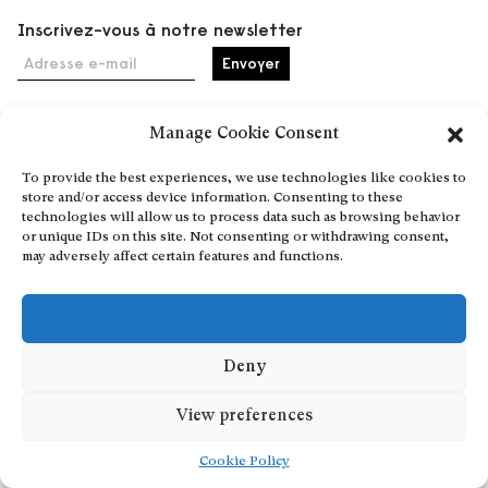
Inscrivez-vous à notre newsletter
Adresse e-mail
Manage Cookie Consent
Accueil
To provide the best experiences, we use technologies like cookies to
Événements
store and/or access device information. Consenting to these
À propos
technologies will allow us to process data such as browsing behavior
or unique IDs on this site. Not consenting or withdrawing consent,
Partenaires
may adversely affect certain features and functions.
Contact
Conditions générales
Confidentialité et cookies
Deny
Communiquer votre événement
Devenez contributeur
View preferences
Cookie Policy