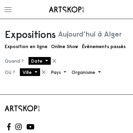
Ouvrir le menu
Expositions
Aujourd’hui à Alger
Exposition en ligne
Online Show
Évènements passés
Quand ?
Date
Supprimer le filtre
Où ?
Ville
Pays
Organisme
Supprimer le filtre
Suivez-nous sur Facebook
Suivez-nous sur Instagram
Suivez-nous sur Youtube