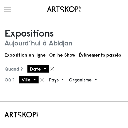
Ouvrir le menu
Expositions
Aujourd’hui à Abidjan
Exposition en ligne
Online Show
Évènements passés
Quand ?
Date
Supprimer le filtre
Où ?
Ville
Pays
Organisme
Supprimer le filtre