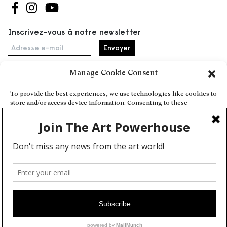
Suivez-nous sur Facebook
Suivez-nous sur Instagram
Suivez-nous sur Youtube
Inscrivez-vous à notre newsletter
Adresse e-mail
Manage Cookie Consent
Accueil
To provide the best experiences, we use technologies like cookies to
store and/or access device information. Consenting to these
Événements
technologies will allow us to process data such as browsing behavior
À propos
or unique IDs on this site. Not consenting or withdrawing consent,
may adversely affect certain features and functions.
Partenaires
Contact
Conditions générales
Confidentialité et cookies
Deny
Communiquer votre événement
View preferences
Devenez contributeur
Cookie Policy