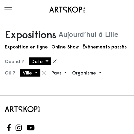
Ouvrir le menu
Expositions
Aujourd’hui à Lille
Exposition en ligne
Online Show
Évènements passés
Quand ?
Date
Supprimer le filtre
Où ?
Ville
Pays
Organisme
Supprimer le filtre
Suivez-nous sur Facebook
Suivez-nous sur Instagram
Suivez-nous sur Youtube