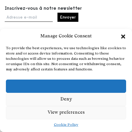
Inscrivez-vous à notre newsletter
Adresse e-mail
Manage Cookie Consent
Accueil
To provide the best experiences, we use technologies like cookies to
Événements
store and/or access device information. Consenting to these
À propos
technologies will allow us to process data such as browsing behavior
or unique IDs on this site. Not consenting or withdrawing consent,
Partenaires
may adversely affect certain features and functions.
Contact
Conditions générales
Confidentialité et cookies
Deny
Communiquer votre événement
Devenez contributeur
View preferences
Cookie Policy