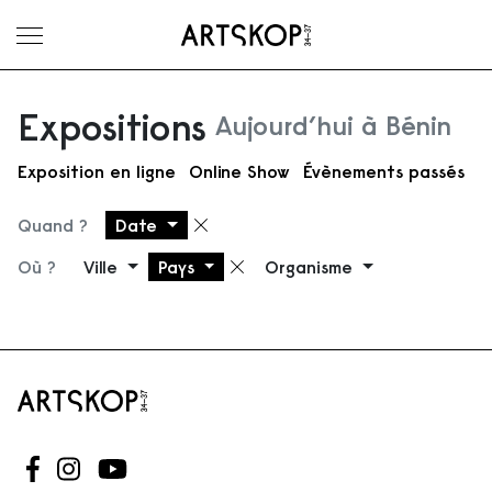
Ouvrir le menu
Expositions
Aujourd’hui à Bénin
Exposition en ligne
Online Show
Évènements passés
Quand ?
Date
Supprimer le filtre
Où ?
Ville
Pays
Organisme
Supprimer le filtre
Suivez-nous sur Facebook
Suivez-nous sur Instagram
Suivez-nous sur Youtube