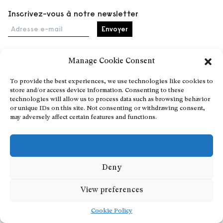
Inscrivez-vous à notre newsletter
Adresse e-mail
Manage Cookie Consent
Accueil
To provide the best experiences, we use technologies like cookies to
Événements
store and/or access device information. Consenting to these
À propos
technologies will allow us to process data such as browsing behavior
or unique IDs on this site. Not consenting or withdrawing consent,
Partenaires
may adversely affect certain features and functions.
Contact
Conditions générales
Confidentialité et cookies
Deny
Communiquer votre événement
Devenez contributeur
View preferences
Cookie Policy