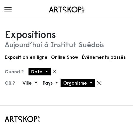
Ouvrir le menu
Expositions
Aujourd’hui à Institut Suédois
Exposition en ligne
Online Show
Évènements passés
Quand ?
Date
Supprimer le filtre
Où ?
Ville
Pays
Organisme
Supprimer 