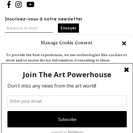
Suivez-nous sur Facebook
Suivez-nous sur Instagram
Suivez-nous sur Youtube
Inscrivez-vous à notre newsletter
Adresse e-mail
Manage Cookie Consent
Accueil
To provide the best experiences, we use technologies like cookies to
store and/or access device information. Consenting to these
Événements
technologies will allow us to process data such as browsing behavior
À propos
or unique IDs on this site. Not consenting or withdrawing consent,
may adversely affect certain features and functions.
Partenaires
Contact
Conditions générales
Confidentialité et cookies
Deny
Communiquer votre événement
View preferences
Devenez contributeur
Cookie Policy