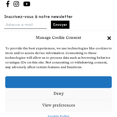
Suivez-nous sur Facebook
Suivez-nous sur Instagram
Suivez-nous sur Youtube
Inscrivez-vous à notre newsletter
Adresse e-mail
Manage Cookie Consent
Accueil
To provide the best experiences, we use technologies like cookies to
store and/or access device information. Consenting to these
Événements
technologies will allow us to process data such as browsing behavior
À propos
or unique IDs on this site. Not consenting or withdrawing consent,
may adversely affect certain features and functions.
Partenaires
Contact
Conditions générales
Confidentialité et cookies
Deny
Communiquer votre événement
View preferences
Devenez contributeur
Cookie Policy