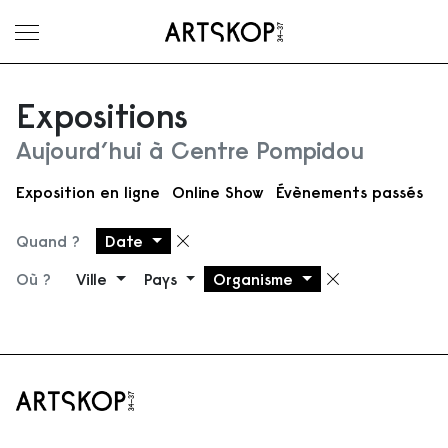
Ouvrir le menu
Expositions
Aujourd’hui à Centre Pompidou
Exposition en ligne
Online Show
Évènements passés
Quand ?
Date
Supprimer le filtre
Où ?
Ville
Pays
Organisme
Supprimer 