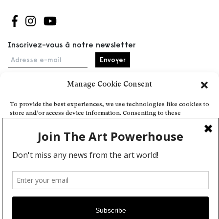
Suivez-nous sur Facebook
Suivez-nous sur Instagram
Suivez-nous sur Youtube
Inscrivez-vous à notre newsletter
Adresse e-mail
Manage Cookie Consent
Accueil
To provide the best experiences, we use technologies like cookies to
store and/or access device information. Consenting to these
Événements
technologies will allow us to process data such as browsing behavior
À propos
or unique IDs on this site. Not consenting or withdrawing consent,
may adversely affect certain features and functions.
Partenaires
Contact
Conditions générales
Confidentialité et cookies
Deny
Communiquer votre événement
View preferences
Devenez contributeur