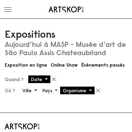
Ouvrir le menu
Expositions
Aujourd’hui à MASP - Musée d'art de
São Paulo Assis Chateaubriand
Exposition en ligne
Online Show
Évènements passés
Quand ?
Date
Supprimer le filtre
Où ?
Ville
Pays
Organisme
Supprimer 