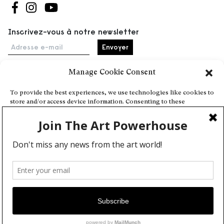
Suivez-nous sur Facebook
Suivez-nous sur Instagram
Suivez-nous sur Youtube
Inscrivez-vous à notre newsletter
Adresse e-mail
Manage Cookie Consent
Accueil
To provide the best experiences, we use technologies like cookies to
store and/or access device information. Consenting to these
Événements
technologies will allow us to process data such as browsing behavior
À propos
or unique IDs on this site. Not consenting or withdrawing consent,
may adversely affect certain features and functions.
Partenaires
Contact
Conditions générales
Confidentialité et cookies
Deny
Communiquer votre événement
View preferences
Devenez contributeur
Cookie Policy