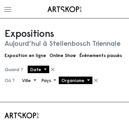
Ouvrir le menu
Expositions
Aujourd’hui à Stellenbosch Triennale
Exposition en ligne
Online Show
Évènements passés
Quand ?
Date
Supprimer le filtre
Où ?
Ville
Pays
Organisme
Supprimer 