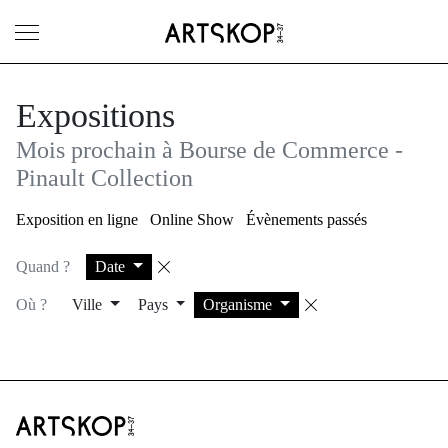
Ouvrir le menu
Expositions
Mois prochain à Bourse de Commerce -
Pinault Collection
Exposition en ligne
Online Show
Évènements passés
Quand ?
Date
Supprimer le filtre
Où ?
Ville
Pays
Organisme
Supprimer le f