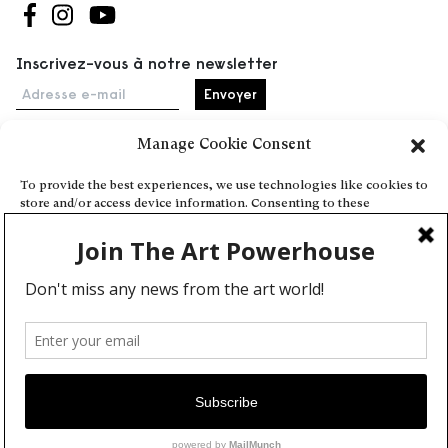
Suivez-nous sur Facebook
Suivez-nous sur Instagram
Suivez-nous sur Youtube
Inscrivez-vous à notre newsletter
Adresse e-mail
Manage Cookie Consent
Accueil
To provide the best experiences, we use technologies like cookies to
store and/or access device information. Consenting to these
Événements
technologies will allow us to process data such as browsing behavior
À propos
or unique IDs on this site. Not consenting or withdrawing consent,
may adversely affect certain features and functions.
Partenaires
Contact
Conditions générales
Confidentialité et cookies
Deny
Communiquer votre événement
View preferences
Devenez contributeur
Cookie Policy