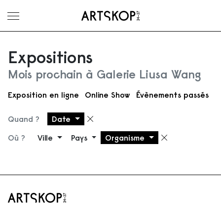
Ouvrir le menu
Expositions
Mois prochain à Galerie Liusa Wang
Exposition en ligne
Online Show
Évènements passés
Quand ?
Date
Supprimer le filtre
Où ?
Ville
Pays
Organisme
Supprimer 