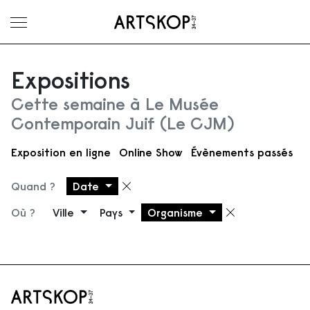
Ouvrir le menu
Expositions
Cette semaine à Le Musée
Contemporain Juif (Le CJM)
Exposition en ligne
Online Show
Évènements passés
Quand ?
Date
Supprimer le filtre
Où ?
Ville
Pays
Organisme
Supprimer 