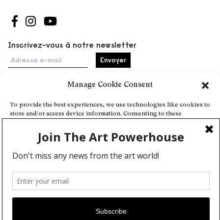
Suivez-nous sur Facebook
Suivez-nous sur Instagram
Suivez-nous sur Youtube
Inscrivez-vous à notre newsletter
Adresse e-mail
Manage Cookie Consent
Accueil
To provide the best experiences, we use technologies like cookies to
store and/or access device information. Consenting to these
Événements
technologies will allow us to process data such as browsing behavior
À propos
or unique IDs on this site. Not consenting or withdrawing consent,
may adversely affect certain features and functions.
Partenaires
Contact
Conditions générales
Confidentialité et cookies
Deny
Communiquer votre événement
View preferences
Devenez contributeur