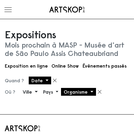
Ouvrir le menu
Expositions
Mois prochain à MASP - Musée d'art
de São Paulo Assis Chateaubriand
Exposition en ligne
Online Show
Évènements passés
Quand ?
Date
Supprimer le filtre
Où ?
Ville
Pays
Organisme
Supprimer 