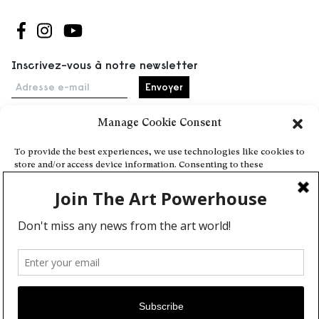
Suivez-nous sur Facebook
Suivez-nous sur Instagram
Suivez-nous sur Youtube
Inscrivez-vous à notre newsletter
Adresse e-mail
Manage Cookie Consent
Accueil
To provide the best experiences, we use technologies like cookies to
store and/or access device information. Consenting to these
Événements
technologies will allow us to process data such as browsing behavior
À propos
or unique IDs on this site. Not consenting or withdrawing consent,
may adversely affect certain features and functions.
Partenaires
Contact
Conditions générales
Confidentialité et cookies
Deny
Communiquer votre événement
View preferences
Devenez contributeur