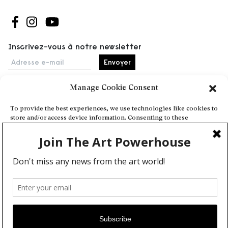
Suivez-nous sur Facebook
Suivez-nous sur Instagram
Suivez-nous sur Youtube
Inscrivez-vous à notre newsletter
Adresse e-mail
Manage Cookie Consent
Accueil
To provide the best experiences, we use technologies like cookies to
store and/or access device information. Consenting to these
Événements
technologies will allow us to process data such as browsing behavior
À propos
or unique IDs on this site. Not consenting or withdrawing consent,
may adversely affect certain features and functions.
Partenaires
Contact
Conditions générales
Confidentialité et cookies
Deny
Communiquer votre événement
View preferences
Devenez contributeur