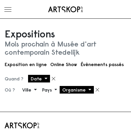
Ouvrir le menu
Expositions
Mois prochain à Musée d'art
contemporain Stedelijk
Exposition en ligne
Online Show
Évènements passés
Quand ?
Date
Supprimer le filtre
Où ?
Ville
Pays
Organisme
Supprimer 