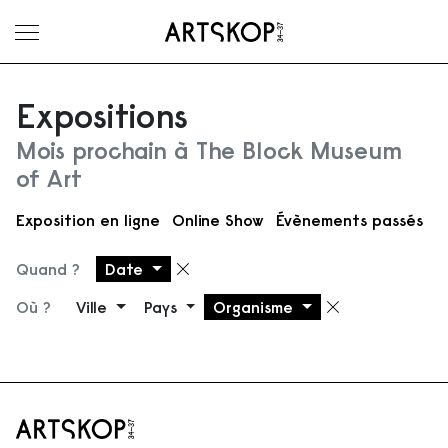
Ouvrir le menu
Expositions
Mois prochain à The Block Museum
of Art
Exposition en ligne
Online Show
Évènements passés
Quand ?
Date
Supprimer le filtre
Où ?
Ville
Pays
Organisme
Supprimer 