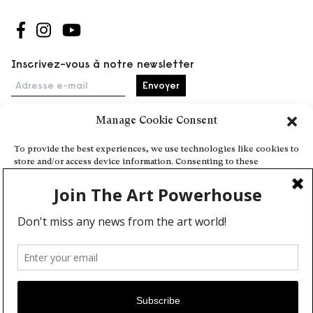
Suivez-nous sur Facebook
Suivez-nous sur Instagram
Suivez-nous sur Youtube
Inscrivez-vous à notre newsletter
Adresse e-mail
Manage Cookie Consent
Accueil
To provide the best experiences, we use technologies like cookies to
store and/or access device information. Consenting to these
Événements
technologies will allow us to process data such as browsing behavior
À propos
or unique IDs on this site. Not consenting or withdrawing consent,
may adversely affect certain features and functions.
Partenaires
Contact
Conditions générales
Confidentialité et cookies
Deny
Communiquer votre événement
View preferences
Devenez contributeur