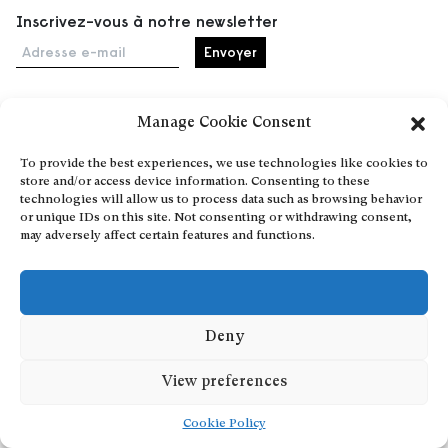
Inscrivez-vous à notre newsletter
Adresse e-mail
Manage Cookie Consent
Accueil
To provide the best experiences, we use technologies like cookies to
Événements
store and/or access device information. Consenting to these
À propos
technologies will allow us to process data such as browsing behavior
or unique IDs on this site. Not consenting or withdrawing consent,
Partenaires
may adversely affect certain features and functions.
Contact
Conditions générales
Confidentialité et cookies
Communiquer votre événement
Deny
Devenez contributeur
View preferences
Cookie Policy