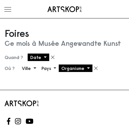
Ouvrir le menu
Foires
Ce mois à Musée Angewandte Kunst
Quand ?
Date
Supprimer le filtre
Où ?
Ville
Pays
Organisme
Supprimer 
Suivez-nous sur Facebook
Suivez-nous sur Instagram
Suivez-nous sur Youtube