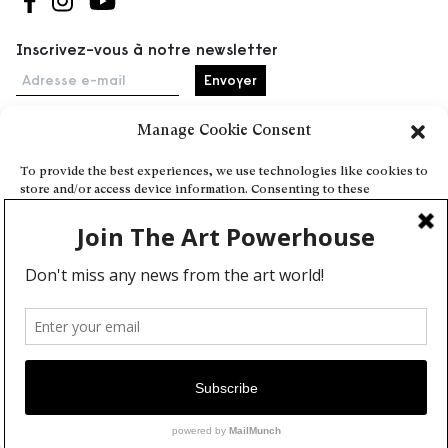
Suivez-nous sur Facebook
Suivez-nous sur Instagram
Suivez-nous sur Youtube
Inscrivez-vous à notre newsletter
Adresse e-mail
Manage Cookie Consent
Accueil
To provide the best experiences, we use technologies like cookies to
store and/or access device information. Consenting to these
Événements
technologies will allow us to process data such as browsing behavior
À propos
or unique IDs on this site. Not consenting or withdrawing consent,
may adversely affect certain features and functions.
Partenaires
Contact
Conditions générales
Confidentialité et cookies
Deny
Communiquer votre événement
View preferences
Devenez contributeur
Cookie Policy