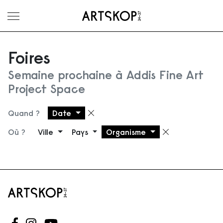
Ouvrir le menu
Foires
Semaine prochaine à Addis Fine Art
Project Space
Quand ?
Date
Supprimer le filtre
Où ?
Ville
Pays
Organisme
Supprimer 