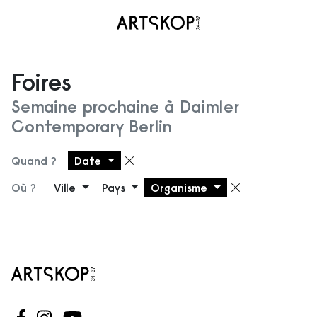
Ouvrir le menu
Foires
Semaine prochaine à Daimler
Contemporary Berlin
Quand ?
Date
Supprimer le filtre
Où ?
Ville
Pays
Organisme
Supprimer 