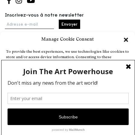
Suivez-nous sur Facebook
Suivez-nous sur Instagram
Suivez-nous sur Youtube
Inscrivez-vous à notre newsletter
Adresse e-mail
Manage Cookie Consent
Accueil
To provide the best experiences, we use technologies like cookies to
store and/or access device information. Consenting to these
Événements
technologies will allow us to process data such as browsing behavior
À propos
or unique IDs on this site. Not consenting or withdrawing consent,
may adversely affect certain features and functions.
Partenaires
Contact
Conditions générales
Confidentialité et cookies
Deny
Communiquer votre événement
View preferences
Devenez contributeur
Cookie Policy