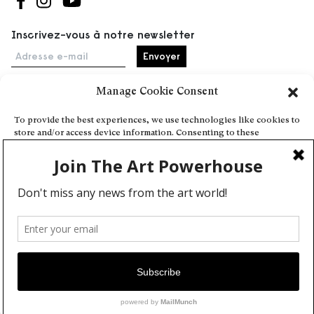
Suivez-nous sur Facebook
Suivez-nous sur Instagram
Suivez-nous sur Youtube
Inscrivez-vous à notre newsletter
Adresse e-mail
Manage Cookie Consent
Accueil
To provide the best experiences, we use technologies like cookies to
store and/or access device information. Consenting to these
Événements
technologies will allow us to process data such as browsing behavior
À propos
or unique IDs on this site. Not consenting or withdrawing consent,
may adversely affect certain features and functions.
Partenaires
Contact
Conditions générales
Confidentialité et cookies
Deny
Communiquer votre événement
View preferences
Devenez contributeur
Cookie Policy