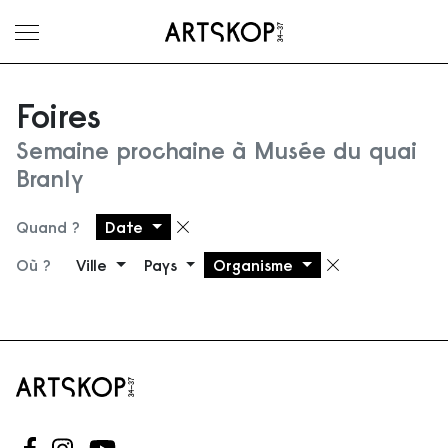
Ouvrir le menu
Foires
Semaine prochaine à Musée du quai
Branly
Quand ?
Date
Supprimer le filtre
Où ?
Ville
Pays
Organisme
Supprimer 