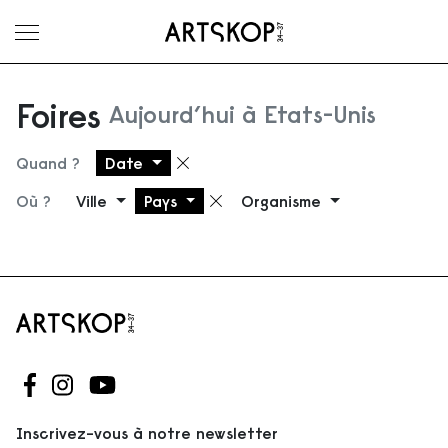
Ouvrir le menu
Foires
Aujourd’hui à Etats-Unis
Quand ?
Date
Supprimer le filtre
Où ?
Ville
Pays
Organisme
Supprimer le filtre
Suivez-nous sur Facebook
Suivez-nous sur Instagram
Suivez-nous sur Youtube
Inscrivez-vous à notre newsletter