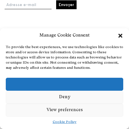
Adresse e-mail
Accueil
Manage Cookie Consent
Événements
À propos
To provide the best experiences, we use technologies like cookies to
store and/or access device information. Consenting to these
Partenaires
technologies will allow us to process data such as browsing behavior
Contact
or unique IDs on this site. Not consenting or withdrawing consent,
may adversely affect certain features and functions.
Conditions générales
Confidentialité et cookies
Communiquer votre événement
Devenez contributeur
Deny
View preferences
Cookie Policy