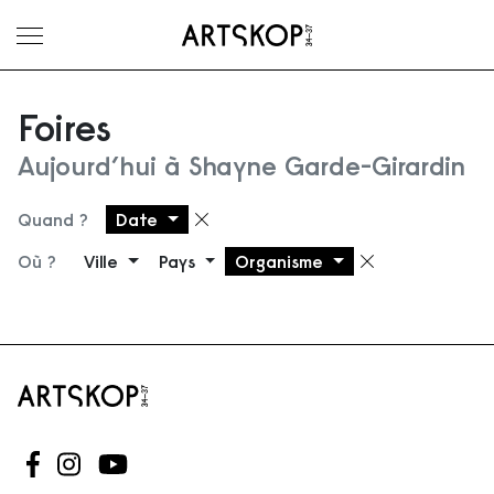
Ouvrir le menu
Foires
Aujourd’hui à Shayne Garde-Girardin
Quand ?
Date
Supprimer le filtre
Où ?
Ville
Pays
Organisme
Supprimer 
Suivez-nous sur Facebook
Suivez-nous sur Instagram
Suivez-nous sur Youtube