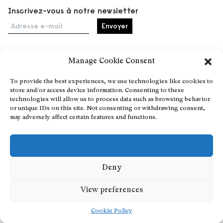
Inscrivez-vous à notre newsletter
Adresse e-mail
Manage Cookie Consent
Accueil
To provide the best experiences, we use technologies like cookies to
Événements
store and/or access device information. Consenting to these
À propos
technologies will allow us to process data such as browsing behavior
or unique IDs on this site. Not consenting or withdrawing consent,
Partenaires
may adversely affect certain features and functions.
Contact
Conditions générales
Confidentialité et cookies
Communiquer votre événement
Deny
Devenez contributeur
View preferences
Cookie Policy