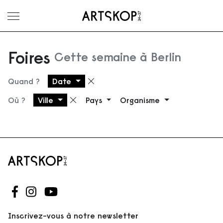
Ouvrir le menu
Foires
Cette semaine à Berlin
Quand ?
Date
Supprimer le filtre
Où ?
Ville
Pays
Organisme
Supprimer le filtre
Suivez-nous sur Facebook
Suivez-nous sur Instagram
Suivez-nous sur Youtube
Inscrivez-vous à notre newsletter