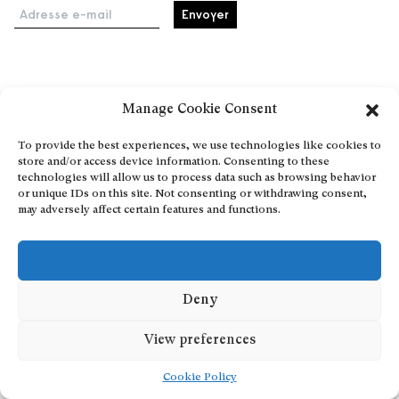
Adresse e-mail
Accueil
Manage Cookie Consent
Événements
À propos
To provide the best experiences, we use technologies like cookies to
store and/or access device information. Consenting to these
Partenaires
technologies will allow us to process data such as browsing behavior
Contact
or unique IDs on this site. Not consenting or withdrawing consent,
may adversely affect certain features and functions.
Conditions générales
Confidentialité et cookies
Communiquer votre événement
Devenez contributeur
Deny
View preferences
Cookie Policy