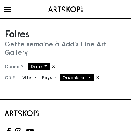
Ouvrir le menu
Foires
Cette semaine à Addis Fine Art
Gallery
Quand ?
Date
Supprimer le filtre
Où ?
Ville
Pays
Organisme
Supprimer 