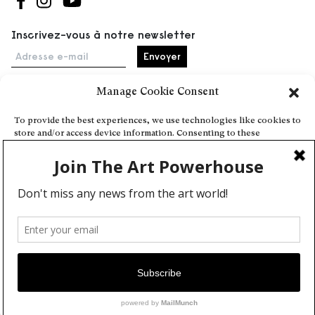
Suivez-nous sur Facebook
Suivez-nous sur Instagram
Suivez-nous sur Youtube
Inscrivez-vous à notre newsletter
Adresse e-mail
Manage Cookie Consent
Accueil
To provide the best experiences, we use technologies like cookies to
store and/or access device information. Consenting to these
Événements
technologies will allow us to process data such as browsing behavior
À propos
or unique IDs on this site. Not consenting or withdrawing consent,
may adversely affect certain features and functions.
Partenaires
Contact
Conditions générales
Confidentialité et cookies
Deny
Communiquer votre événement
View preferences
Devenez contributeur
Cookie Policy