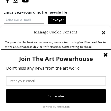
Suivez-nous sur Facebook
Suivez-nous sur Instagram
Suivez-nous sur Youtube
Inscrivez-vous à notre newsletter
Adresse e-mail
Manage Cookie Consent
Accueil
To provide the best experiences, we use technologies like cookies to
store and/or access device information. Consenting to these
Événements
technologies will allow us to process data such as browsing behavior
À propos
or unique IDs on this site. Not consenting or withdrawing consent,
may adversely affect certain features and functions.
Partenaires
Contact
Conditions générales
Confidentialité et cookies
Deny
Communiquer votre événement
View preferences
Devenez contributeur
Cookie Policy