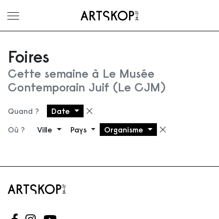
Ouvrir le menu
Foires
Cette semaine à Le Musée
Contemporain Juif (Le CJM)
Quand ?
Date
Supprimer le filtre
Où ?
Ville
Pays
Organisme
Supprimer 