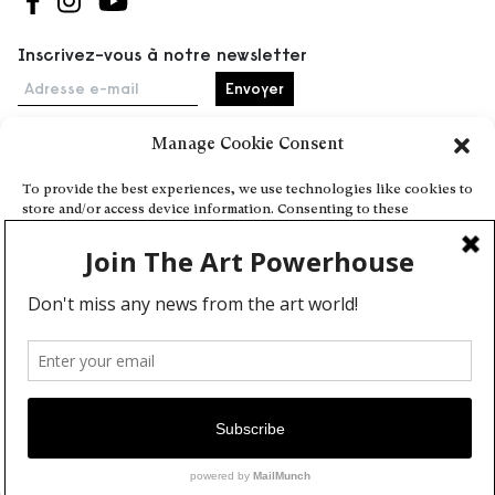
Suivez-nous sur Facebook
Suivez-nous sur Instagram
Suivez-nous sur Youtube
Inscrivez-vous à notre newsletter
Adresse e-mail
Manage Cookie Consent
Accueil
To provide the best experiences, we use technologies like cookies to
store and/or access device information. Consenting to these
Événements
technologies will allow us to process data such as browsing behavior
À propos
or unique IDs on this site. Not consenting or withdrawing consent,
may adversely affect certain features and functions.
Partenaires
Contact
Conditions générales
Confidentialité et cookies
Deny
Communiquer votre événement
View preferences
Devenez contributeur
Cookie Policy