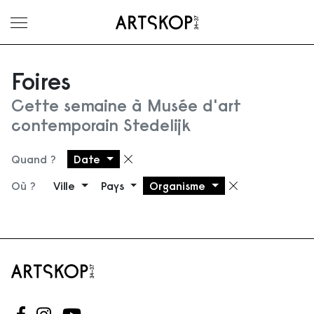
Ouvrir le menu
Foires
Cette semaine à Musée d'art
contemporain Stedelijk
Quand ?
Date
Supprimer le filtre
Où ?
Ville
Pays
Organisme
Supprimer 