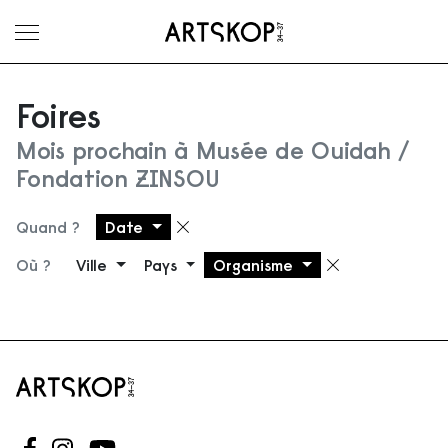
Ouvrir le menu
Foires
Mois prochain à Musée de Ouidah /
Fondation ZINSOU
Quand ?
Date
Supprimer le filtre
Où ?
Ville
Pays
Organisme
Supprimer 