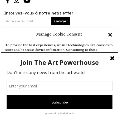
Suivez-nous sur Facebook
Suivez-nous sur Instagram
Suivez-nous sur Youtube
Inscrivez-vous à notre newsletter
Adresse e-mail
Manage Cookie Consent
Accueil
To provide the best experiences, we use technologies like cookies to
store and/or access device information. Consenting to these
Événements
technologies will allow us to process data such as browsing behavior
À propos
or unique IDs on this site. Not consenting or withdrawing consent,
may adversely affect certain features and functions.
Partenaires
Contact
Conditions générales
Confidentialité et cookies
Deny
Communiquer votre événement
View preferences
Devenez contributeur
Cookie Policy