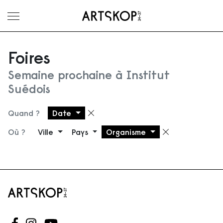
Ouvrir le menu
Foires
Semaine prochaine à Institut
Suédois
Quand ?
Date
Supprimer le filtre
Où ?
Ville
Pays
Organisme
Supprimer 