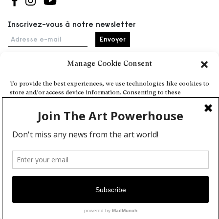
Suivez-nous sur Facebook
Suivez-nous sur Instagram
Suivez-nous sur Youtube
Inscrivez-vous à notre newsletter
Adresse e-mail
Manage Cookie Consent
Accueil
To provide the best experiences, we use technologies like cookies to
store and/or access device information. Consenting to these
Événements
technologies will allow us to process data such as browsing behavior
À propos
or unique IDs on this site. Not consenting or withdrawing consent,
may adversely affect certain features and functions.
Partenaires
Contact
Conditions générales
Confidentialité et cookies
Deny
Communiquer votre événement
View preferences
Devenez contributeur
Cookie Policy