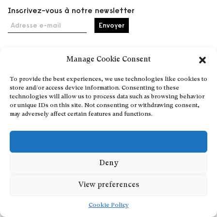
Inscrivez-vous à notre newsletter
Adresse e-mail
Manage Cookie Consent
Accueil
To provide the best experiences, we use technologies like cookies to
Événements
store and/or access device information. Consenting to these
À propos
technologies will allow us to process data such as browsing behavior
or unique IDs on this site. Not consenting or withdrawing consent,
Partenaires
may adversely affect certain features and functions.
Contact
Conditions générales
Confidentialité et cookies
Communiquer votre événement
Deny
Devenez contributeur
View preferences
Cookie Policy