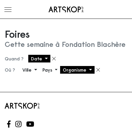
Ouvrir le menu
Foires
Cette semaine à Fondation Blachère
Quand ?
Date
Supprimer le filtre
Où ?
Ville
Pays
Organisme
Supprimer 
Suivez-nous sur Facebook
Suivez-nous sur Instagram
Suivez-nous sur Youtube