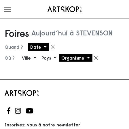
Ouvrir le menu
Foires
Aujourd’hui à STEVENSON
Quand ?
Date
Supprimer le filtre
Où ?
Ville
Pays
Organisme
Supprimer 
Suivez-nous sur Facebook
Suivez-nous sur Instagram
Suivez-nous sur Youtube
Inscrivez-vous à notre newsletter