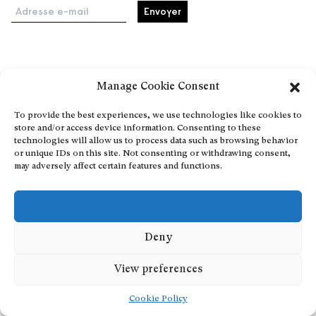
Adresse e-mail
Accueil
Manage Cookie Consent
Événements
À propos
To provide the best experiences, we use technologies like cookies to
store and/or access device information. Consenting to these
Partenaires
technologies will allow us to process data such as browsing behavior
Contact
or unique IDs on this site. Not consenting or withdrawing consent,
may adversely affect certain features and functions.
Conditions générales
Confidentialité et cookies
Communiquer votre événement
Devenez contributeur
Deny
View preferences
Cookie Policy