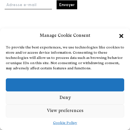
Adresse e-mail
Accueil
Manage Cookie Consent
Événements
À propos
To provide the best experiences, we use technologies like cookies to
store and/or access device information. Consenting to these
Partenaires
technologies will allow us to process data such as browsing behavior
Contact
or unique IDs on this site. Not consenting or withdrawing consent,
may adversely affect certain features and functions.
Conditions générales
Confidentialité et cookies
Communiquer votre événement
Devenez contributeur
Deny
View preferences
Cookie Policy