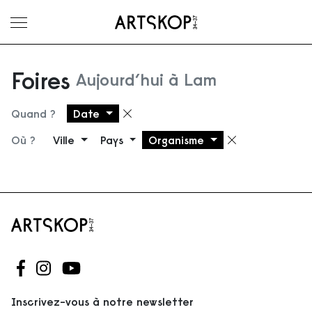
Ouvrir le menu
Foires
Aujourd’hui à Lam
Quand ?
Date
Supprimer le filtre
Où ?
Ville
Pays
Organisme
Supprimer 
Suivez-nous sur Facebook
Suivez-nous sur Instagram
Suivez-nous sur Youtube
Inscrivez-vous à notre newsletter