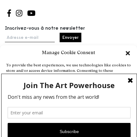
Suivez-nous sur Facebook
Suivez-nous sur Instagram
Suivez-nous sur Youtube
Inscrivez-vous à notre newsletter
Adresse e-mail
Manage Cookie Consent
Accueil
To provide the best experiences, we use technologies like cookies to
store and/or access device information. Consenting to these
Événements
technologies will allow us to process data such as browsing behavior
À propos
or unique IDs on this site. Not consenting or withdrawing consent,
may adversely affect certain features and functions.
Partenaires
Contact
Conditions générales
Confidentialité et cookies
Deny
Communiquer votre événement
View preferences
Devenez contributeur