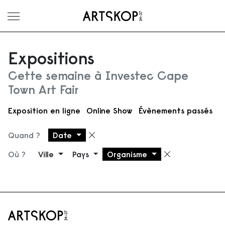
Ouvrir le menu
Expositions
Cette semaine à Investec Cape
Town Art Fair
Exposition en ligne
Online Show
Évènements passés
Quand ?
Date
Supprimer le filtre
Où ?
Ville
Pays
Organisme
Supprimer 