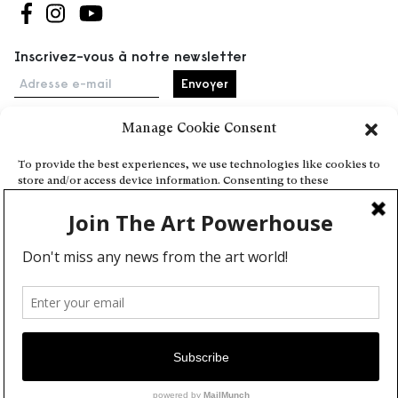
Suivez-nous sur Facebook
Suivez-nous sur Instagram
Suivez-nous sur Youtube
Inscrivez-vous à notre newsletter
Adresse e-mail
Manage Cookie Consent
Accueil
To provide the best experiences, we use technologies like cookies to
store and/or access device information. Consenting to these
Événements
technologies will allow us to process data such as browsing behavior
À propos
or unique IDs on this site. Not consenting or withdrawing consent,
may adversely affect certain features and functions.
Partenaires
Contact
Conditions générales
Confidentialité et cookies
Deny
Communiquer votre événement
View preferences
Devenez contributeur
Cookie Policy