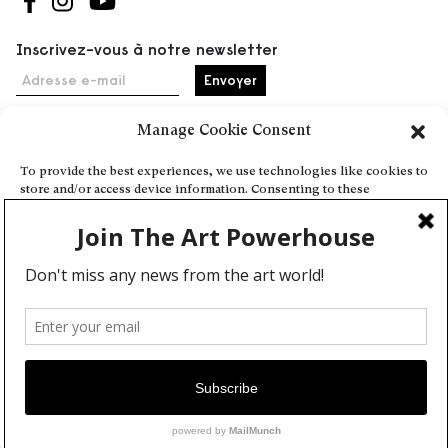
Suivez-nous sur Facebook
Suivez-nous sur Instagram
Suivez-nous sur Youtube
Inscrivez-vous à notre newsletter
Adresse e-mail
Manage Cookie Consent
Accueil
To provide the best experiences, we use technologies like cookies to
store and/or access device information. Consenting to these
Événements
technologies will allow us to process data such as browsing behavior
À propos
or unique IDs on this site. Not consenting or withdrawing consent,
may adversely affect certain features and functions.
Partenaires
Contact
Conditions générales
Confidentialité et cookies
Deny
Communiquer votre événement
View preferences
Devenez contributeur
Cookie Policy