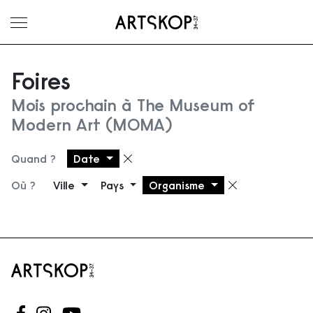
Ouvrir le menu
Foires
Mois prochain à The Museum of
Modern Art (MOMA)
Quand ?
Date
Supprimer le filtre
Où ?
Ville
Pays
Organisme
Supprimer 