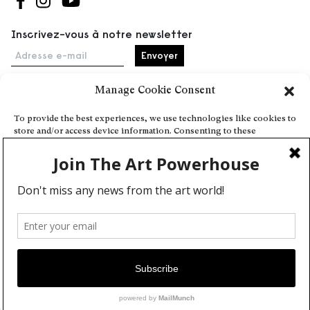
Suivez-nous sur Facebook
Suivez-nous sur Instagram
Suivez-nous sur Youtube
Inscrivez-vous à notre newsletter
Adresse e-mail
Manage Cookie Consent
Accueil
To provide the best experiences, we use technologies like cookies to
store and/or access device information. Consenting to these
Événements
technologies will allow us to process data such as browsing behavior
À propos
or unique IDs on this site. Not consenting or withdrawing consent,
may adversely affect certain features and functions.
Partenaires
Contact
Conditions générales
Confidentialité et cookies
Deny
Communiquer votre événement
View preferences
Devenez contributeur
Cookie Policy